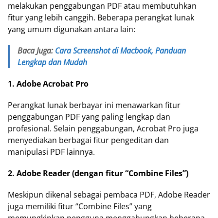
melakukan penggabungan PDF atau membutuhkan
fitur yang lebih canggih. Beberapa perangkat lunak
yang umum digunakan antara lain:
Baca Juga:
Cara Screenshot di Macbook, Panduan
Lengkap dan Mudah
1. Adobe Acrobat Pro
Perangkat lunak berbayar ini menawarkan fitur
penggabungan PDF yang paling lengkap dan
profesional. Selain penggabungan, Acrobat Pro juga
menyediakan berbagai fitur pengeditan dan
manipulasi PDF lainnya.
2. Adobe Reader (dengan fitur “Combine Files”)
Meskipun dikenal sebagai pembaca PDF, Adobe Reader
juga memiliki fitur “Combine Files” yang