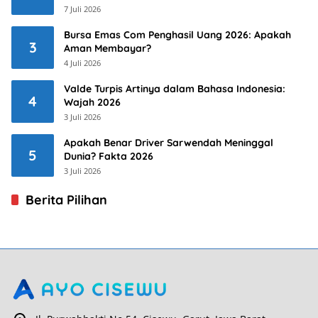
7 Juli 2026
Bursa Emas Com Penghasil Uang 2026: Apakah
3
Aman Membayar?
4 Juli 2026
Valde Turpis Artinya dalam Bahasa Indonesia:
4
Wajah 2026
3 Juli 2026
Apakah Benar Driver Sarwendah Meninggal
5
Dunia? Fakta 2026
3 Juli 2026
Berita Pilihan