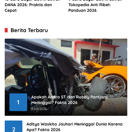
DANA 2026: Praktis dan
Tokopedia Anti Ribet:
Cepat
Panduan 2026
Berita Terbaru
Apakah Andra ST dan Robby Pantjoro
1
Meninggal? Fakta 2026
8 Juli 2026
Aditya Waskita Jauhari Meninggal Dunia Karena
2
Apa? Fakta 2026