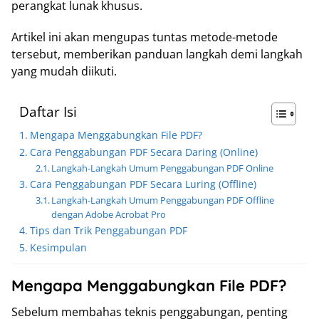
perangkat lunak khusus.
Artikel ini akan mengupas tuntas metode-metode
tersebut, memberikan panduan langkah demi langkah
yang mudah diikuti.
Daftar Isi
Mengapa Menggabungkan File PDF?
Cara Penggabungan PDF Secara Daring (Online)
Langkah-Langkah Umum Penggabungan PDF Online
Cara Penggabungan PDF Secara Luring (Offline)
Langkah-Langkah Umum Penggabungan PDF Offline
dengan Adobe Acrobat Pro
Tips dan Trik Penggabungan PDF
Kesimpulan
Mengapa Menggabungkan File PDF?
Sebelum membahas teknis penggabungan, penting