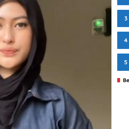
3
4
5
Be