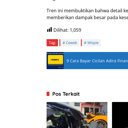
Tren ini membuktikan bahwa detail kec
memberikan dampak besar pada kese
Dilihat:
1,059
Tag:
Cewek
Wispie
9 Cara Bayar Cicilan Adira Fin
Pos Terkait