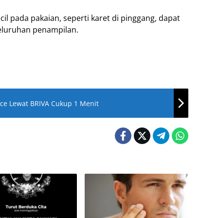
il pada pakaian, seperti karet di pinggang, dapat
luruhan penampilan.
ance Lewat BRIVA Cukup 1 Menit