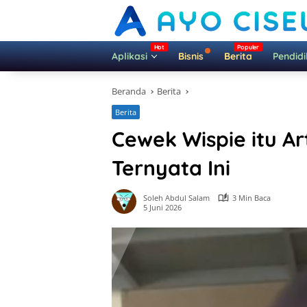
Langsung
ke
konten
Aplikasi
Bisnis
Berita
Pendid
Beranda
Berita
Berita
Cewek Wispie itu A
Ternyata Ini
Soleh Abdul Salam
3 Min Baca
5 Juni 2026