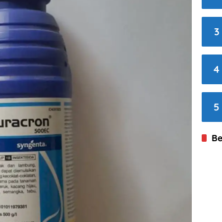
3
4
5
Be