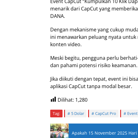
Event CapCut “Kumpulkan 10 Klik Dap
menarik dari CapCut yang memberikan
DANA.
Dengan mekanisme yang cukup mudah 
ini menawarkan peluang nyata untuk
konten video.
Meski begitu, pengguna perlu berhati-h
dan pahami potensi risiko keamanan.
Jika diikuti dengan tepat, event ini 
aplikasi CapCut tanpa modal besar.
Dilihat:
1,280
Tag:
5 Dolar
CapCut Pro
Event
Apakah 15 November 2025 Hari 