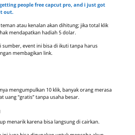
 getting people free capcut pro, and i just got
t out.
i teman atau kenalan akan dihitung; jika total klik
hak mendapatkan hadiah 5 dolar.
sumber, event ini bisa di ikuti tanpa harus
engan membagikan link.
nya mengumpulkan 10 klik, banyak orang merasa
t uang “gratis” tanpa usaha besar.
g
p menarik karena bisa langsung di cairkan.