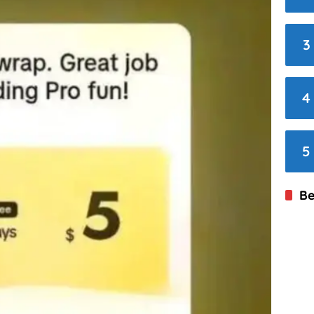
3
4
5
Be