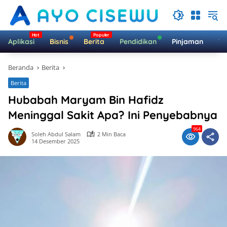
Langsung
ke
konten
Aplikasi
Bisnis
Berita
Pendidikan
Pinjaman
Te
Beranda
Berita
Berita
Hubabah Maryam Bin Hafidz
Meninggal Sakit Apa? Ini Penyebabnya
964
Soleh Abdul Salam
2 Min Baca
14 Desember 2025