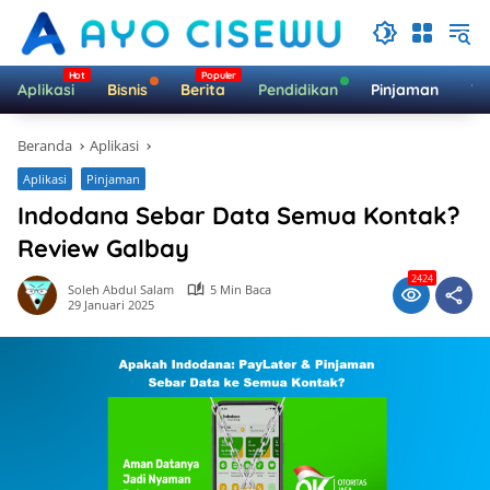
Langsung
ke
konten
Aplikasi
Bisnis
Berita
Pendidikan
Pinjaman
Te
Beranda
Aplikasi
Aplikasi
Pinjaman
Indodana Sebar Data Semua Kontak?
Review Galbay
2424
Soleh Abdul Salam
5 Min Baca
29 Januari 2025