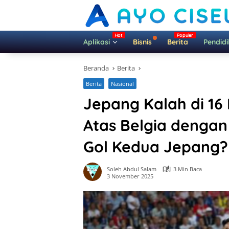
Langsung
ke
konten
Aplikasi
Bisnis
Berita
Pendid
Beranda
Berita
Berita
Nasional
Jepang Kalah di 16
Atas Belgia dengan
Gol Kedua Jepang
Soleh Abdul Salam
3 Min Baca
3 November 2025