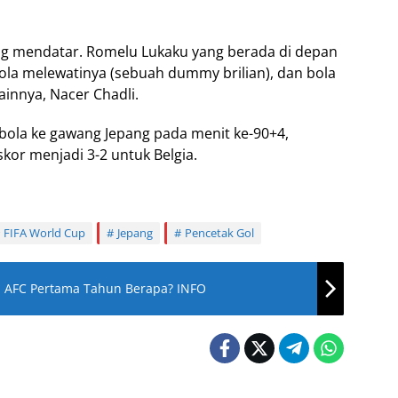
ng mendatar. Romelu Lukaku yang berada di depan
la melewatinya (sebuah dummy brilian), dan bola
ainnya, Nacer Chadli.
ola ke gawang Jepang pada menit ke-90+4,
or menjadi 3-2 untuk Belgia.
FIFA World Cup
Jepang
Pencetak Gol
ia AFC Pertama Tahun Berapa? INFO