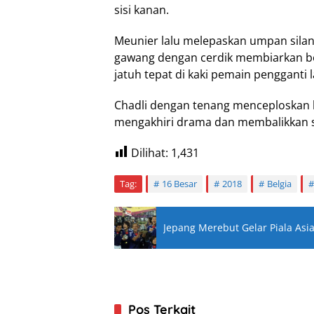
sisi kanan.
Meunier lalu melepaskan umpan sila
gawang dengan cerdik membiarkan bo
jatuh tepat di kaki pemain pengganti l
Chadli dengan tenang menceploskan b
mengakhiri drama dan membalikkan sk
Dilihat:
1,431
Tag:
16 Besar
2018
Belgia
Jepang Merebut Gelar Piala As
Pos Terkait