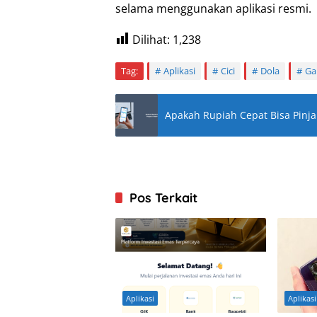
selama menggunakan aplikasi resmi.
Dilihat:
1,238
Tag:
Aplikasi
Cici
Dola
Ga
Apakah Rupiah Cepat Bisa Pinjam
Pos Terkait
Aplikasi
Aplikasi