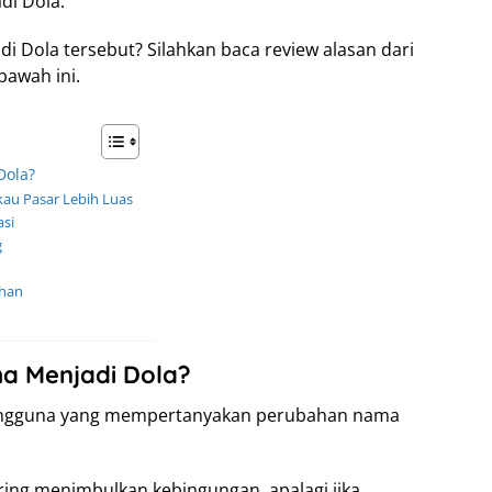
di Dola.
adi Dola tersebut? Silahkan baca review alasan dari
bawah ini.
Dola?
kau Pasar Lebih Luas
asi
g
ahan
ma Menjadi Dola?
 pengguna yang mempertanyakan perubahan nama
ing menimbulkan kebingungan, apalagi jika