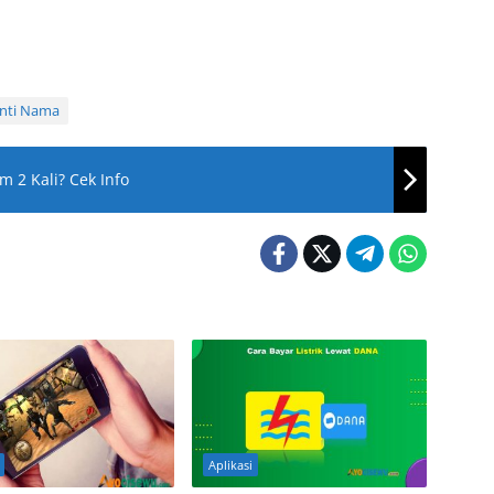
nti Nama
 2 Kali? Cek Info
Aplikasi