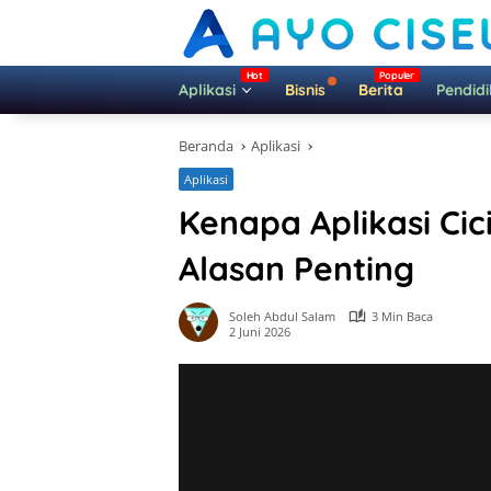
Langsung
ke
konten
Aplikasi
Bisnis
Berita
Pendid
Beranda
Aplikasi
Aplikasi
Kenapa Aplikasi Cic
Alasan Penting
Soleh Abdul Salam
3 Min Baca
2 Juni 2026