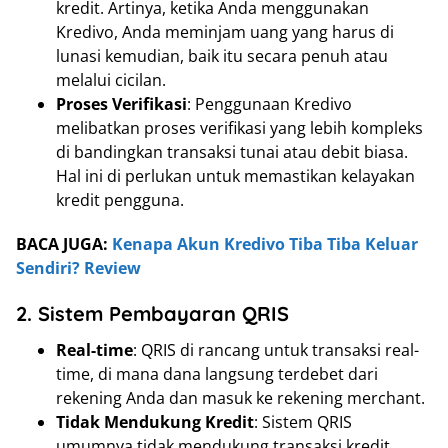
kredit. Artinya, ketika Anda menggunakan
Kredivo, Anda meminjam uang yang harus di
lunasi kemudian, baik itu secara penuh atau
melalui cicilan.
Proses Verifikasi
: Penggunaan Kredivo
melibatkan proses verifikasi yang lebih kompleks
di bandingkan transaksi tunai atau debit biasa.
Hal ini di perlukan untuk memastikan kelayakan
kredit pengguna.
BACA JUGA:
Kenapa Akun Kredivo Tiba Tiba Keluar
Sendiri? Review
2. Sistem Pembayaran QRIS
Real-time
: QRIS di rancang untuk transaksi real-
time, di mana dana langsung terdebet dari
rekening Anda dan masuk ke rekening merchant.
Tidak Mendukung Kredit
: Sistem QRIS
umumnya tidak mendukung transaksi kredit