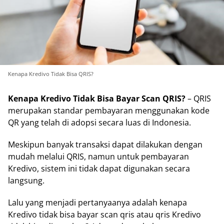
Kenapa Kredivo Tidak Bisa QRIS?
Kenapa Kredivo Tidak Bisa Bayar Scan QRIS?
– QRIS
merupakan standar pembayaran menggunakan kode
QR yang telah di adopsi secara luas di Indonesia.
Meskipun banyak transaksi dapat dilakukan dengan
mudah melalui QRIS, namun untuk pembayaran
Kredivo, sistem ini tidak dapat digunakan secara
langsung.
Lalu yang menjadi pertanyaanya adalah kenapa
Kredivo tidak bisa bayar scan qris atau qris Kredivo