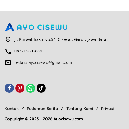
Jl. Purwabhakti No.54, Cisewu, Garut, Jawa Barat
082215609884
redaksiayocisewu@gmail.com
Kontak
Pedoman Berita
Tentang Kami
Privasi
Copyright © 2023 - 2026 Ayocisewu.com