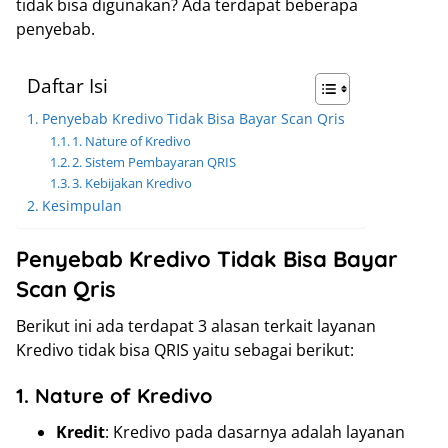
tidak bisa digunakan? Ada terdapat beberapa
penyebab.
Daftar Isi
Penyebab Kredivo Tidak Bisa Bayar Scan Qris
1. Nature of Kredivo
2. Sistem Pembayaran QRIS
3. Kebijakan Kredivo
Kesimpulan
Penyebab Kredivo Tidak Bisa Bayar
Scan Qris
Berikut ini ada terdapat 3 alasan terkait layanan
Kredivo tidak bisa QRIS yaitu sebagai berikut:
1. Nature of Kredivo
Kredit
: Kredivo pada dasarnya adalah layanan