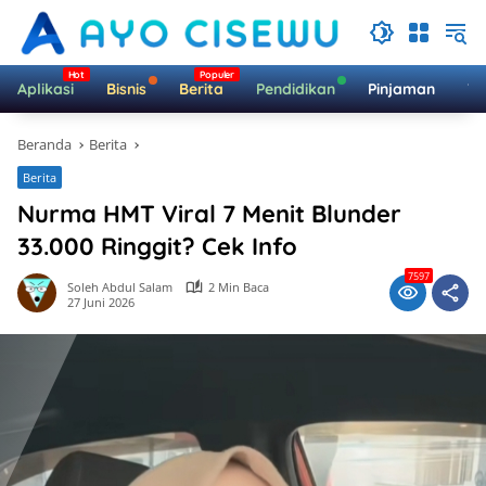
Langsung
ke
konten
Aplikasi
Bisnis
Berita
Pendidikan
Pinjaman
Te
Beranda
Berita
Berita
Nurma HMT Viral 7 Menit Blunder
33.000 Ringgit? Cek Info
7597
Soleh Abdul Salam
2 Min Baca
27 Juni 2026