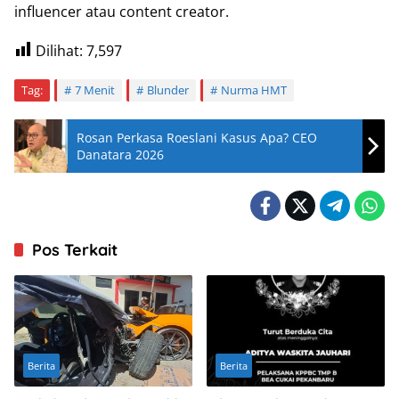
influencer atau content creator.
Dilihat:
7,597
Tag:
7 Menit
Blunder
Nurma HMT
Rosan Perkasa Roeslani Kasus Apa? CEO
Danatara 2026
Pos Terkait
Berita
Berita