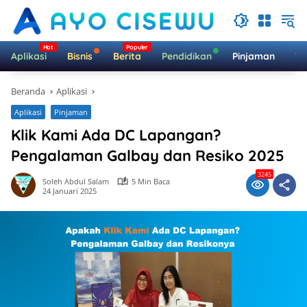
Langsung
ke
konten
Aplikasi
Bisnis
Berita
Pendidikan
Pinjaman
Te
Beranda
Aplikasi
Aplikasi
Pinjaman
Klik Kami Ada DC Lapangan?
Pengalaman Galbay dan Resiko 2025
3245
Soleh Abdul Salam
5 Min Baca
24 Januari 2025