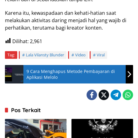
Karena itu, kewaspadaan dan kehati-hatian saat
melakukan aktivitas daring menjadi hal yang wajib di
perhatikan, terutama bagi kreator konten.
Dilihat:
2,961
Tag:
Lala Vilansty Blunder
Video
Viral
9 Cara Menghapus Metode Pembayaran di
Aplikasi Melolo
Pos Terkait