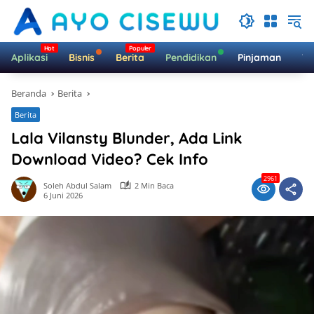
Langsung
ke
konten
Aplikasi
Bisnis
Berita
Pendidikan
Pinjaman
Te
Beranda
Berita
Berita
Lala Vilansty Blunder, Ada Link
Download Video? Cek Info
2961
Soleh Abdul Salam
2 Min Baca
6 Juni 2026