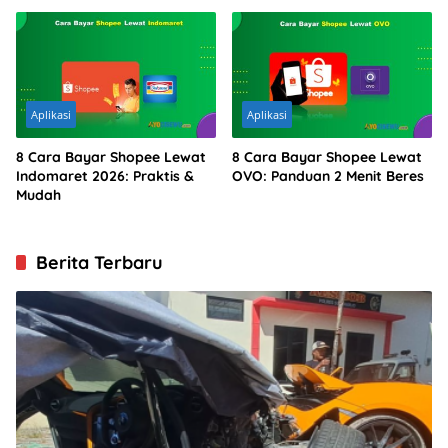
Aplikasi
Aplikasi
8 Cara Bayar Shopee Lewat
8 Cara Bayar Shopee Lewat
Indomaret 2026: Praktis &
OVO: Panduan 2 Menit Beres
Mudah
Berita Terbaru