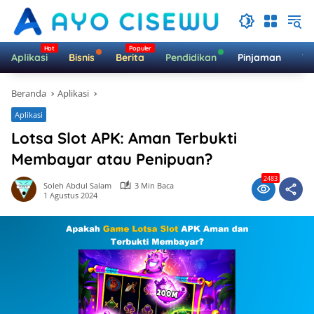
Langsung
ke
konten
Aplikasi
Bisnis
Berita
Pendidikan
Pinjaman
Te
Beranda
Aplikasi
Aplikasi
Lotsa Slot APK: Aman Terbukti
Membayar atau Penipuan?
2483
Soleh Abdul Salam
3 Min Baca
1 Agustus 2024