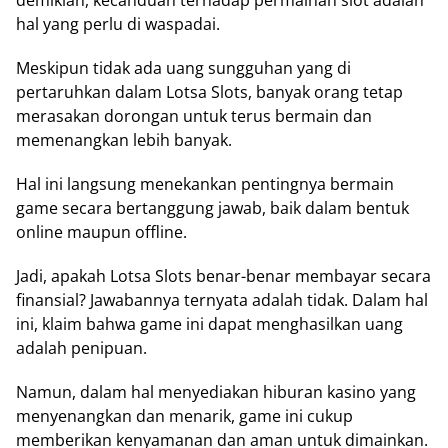
hal yang perlu di waspadai.
Meskipun tidak ada uang sungguhan yang di
pertaruhkan dalam Lotsa Slots, banyak orang tetap
merasakan dorongan untuk terus bermain dan
memenangkan lebih banyak.
Hal ini langsung menekankan pentingnya bermain
game secara bertanggung jawab, baik dalam bentuk
online maupun offline.
Jadi, apakah Lotsa Slots benar-benar membayar secara
finansial? Jawabannya ternyata adalah tidak. Dalam hal
ini, klaim bahwa game ini dapat menghasilkan uang
adalah penipuan.
Namun, dalam hal menyediakan hiburan kasino yang
menyenangkan dan menarik, game ini cukup
memberikan kenyamanan dan aman untuk dimainkan.