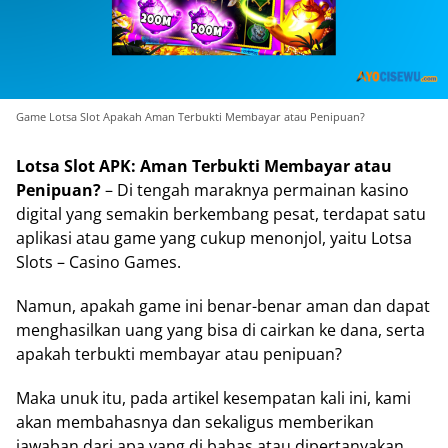
Game Lotsa Slot Apakah Aman Terbukti Membayar atau Penipuan?
Lotsa Slot APK: Aman Terbukti Membayar atau
Penipuan?
– Di tengah maraknya permainan kasino
digital yang semakin berkembang pesat, terdapat satu
aplikasi atau game yang cukup menonjol, yaitu Lotsa
Slots – Casino Games.
Namun, apakah game ini benar-benar aman dan dapat
menghasilkan uang yang bisa di cairkan ke dana, serta
apakah terbukti membayar atau penipuan?
Maka unuk itu, pada artikel kesempatan kali ini, kami
akan membahasnya dan sekaligus memberikan
jawaban dari apa yang di bahas atau dipertanyakan