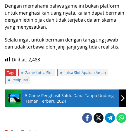
Dengan memahami bahwa game ini bukan platform
untuk menghasilkan uang nyata, kalian dapat bermain
dengan lebih bijak dan tidak terjebak dalam skema
yang menyesatkan.
Selalu ingat untuk bermain dengan tanggung jawab
dan tidak terbawa oleh janji-janji yang tidak realistis.
Dilihat:
2,483
Tag:
Game Lotsa Slot
Lotsa Slot Apakah Aman
Penipuan
5 Game Penghasil Saldo Dana Tanpa Undang
Teman Terbaru 2024