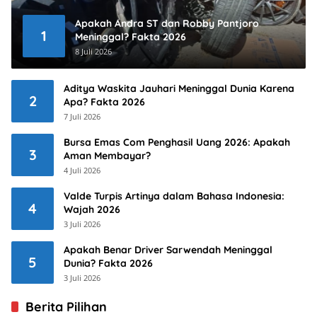
Apakah Andra ST dan Robby Pantjoro
1
Meninggal? Fakta 2026
8 Juli 2026
Aditya Waskita Jauhari Meninggal Dunia Karena
2
Apa? Fakta 2026
7 Juli 2026
Bursa Emas Com Penghasil Uang 2026: Apakah
3
Aman Membayar?
4 Juli 2026
Valde Turpis Artinya dalam Bahasa Indonesia:
4
Wajah 2026
3 Juli 2026
Apakah Benar Driver Sarwendah Meninggal
5
Dunia? Fakta 2026
3 Juli 2026
Berita Pilihan