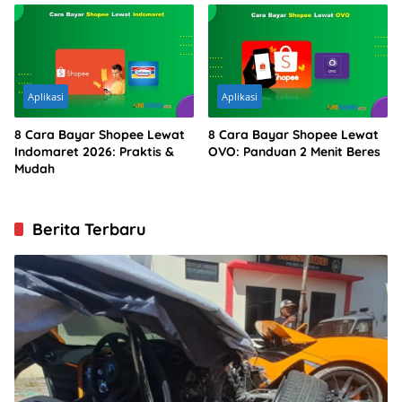
Aplikasi
Aplikasi
8 Cara Bayar Shopee Lewat
8 Cara Bayar Shopee Lewat
Indomaret 2026: Praktis &
OVO: Panduan 2 Menit Beres
Mudah
Berita Terbaru