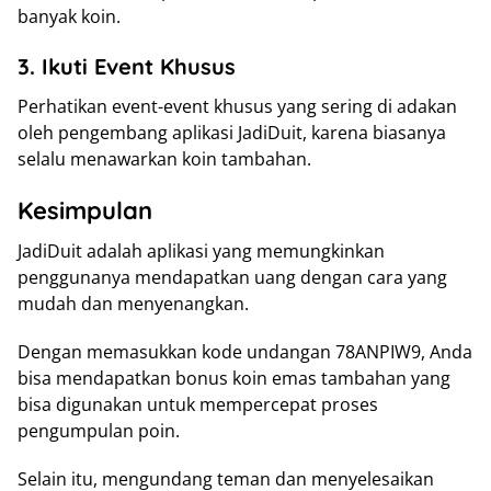
banyak koin.
3. Ikuti Event Khusus
Perhatikan event-event khusus yang sering di adakan
oleh pengembang aplikasi JadiDuit, karena biasanya
selalu menawarkan koin tambahan.
Kesimpulan
JadiDuit adalah aplikasi yang memungkinkan
penggunanya mendapatkan uang dengan cara yang
mudah dan menyenangkan.
Dengan memasukkan kode undangan 78ANPIW9, Anda
bisa mendapatkan bonus koin emas tambahan yang
bisa digunakan untuk mempercepat proses
pengumpulan poin.
Selain itu, mengundang teman dan menyelesaikan