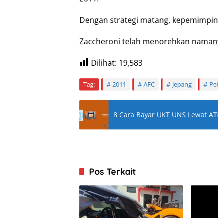
Dengan strategi matang, kepemimpin
Zaccheroni telah menorehkan namany
Dilihat:
19,583
Tag:
2011
AFC
Jepang
Pel
8 Cara Bayar UKT UNS Lewat A
Pos Terkait