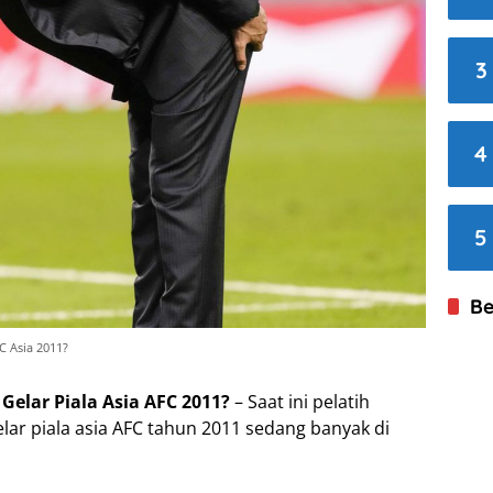
3
4
5
Be
C Asia 2011?
elar Piala Asia AFC 2011?
– Saat ini pelatih
ar piala asia AFC tahun 2011 sedang banyak di