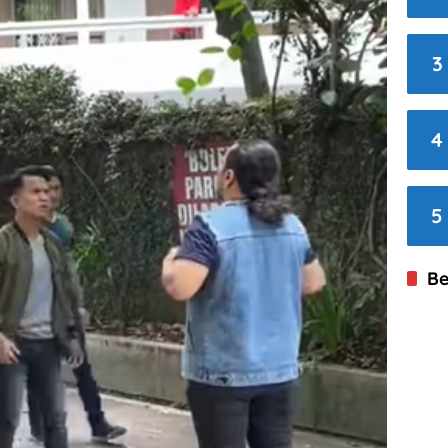
3
4
5
Be