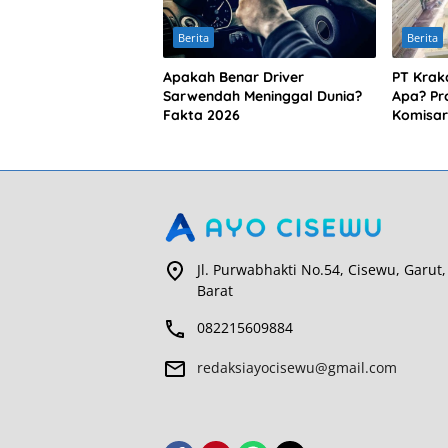
Berita
Berita
Apakah Benar Driver
PT Krak
Sarwendah Meninggal Dunia?
Apa? Pro
Fakta 2026
Komisar
Jl. Purwabhakti No.54, Cisewu, Garut,
Barat
082215609884
redaksiayocisewu@gmail.com