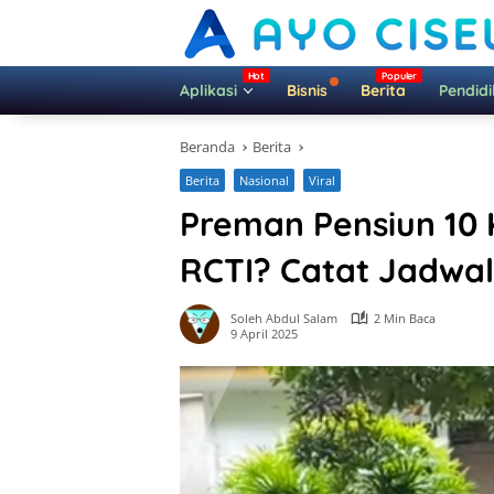
Langsung
ke
konten
Aplikasi
Bisnis
Berita
Pendid
Beranda
Berita
Berita
Nasional
Viral
Preman Pensiun 10 
RCTI? Catat Jadwa
Soleh Abdul Salam
2 Min Baca
9 April 2025