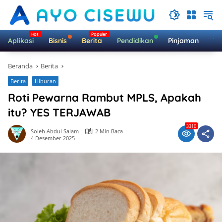
Langsung
ke
konten
Aplikasi
Bisnis
Berita
Pendidikan
Pinjaman
Te
Beranda
Berita
Berita
Hiburan
Roti Pewarna Rambut MPLS, Apakah
itu? YES TERJAWAB
3310
Soleh Abdul Salam
2 Min Baca
4 Desember 2025