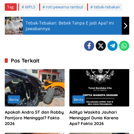
Tag:
MPLS
roti pewarna rambut
tebak-tebakan
Tebak-Tebakan: Bebek Tanpa E Jadi Apa? Ini
Jawabannya
Pos Terkait
Berita
Berita
Apakah Andra ST dan Robby
Aditya Waskita Jauhari
Pantjoro Meninggal? Fakta
Meninggal Dunia Karena
2026
Apa? Fakta 2026