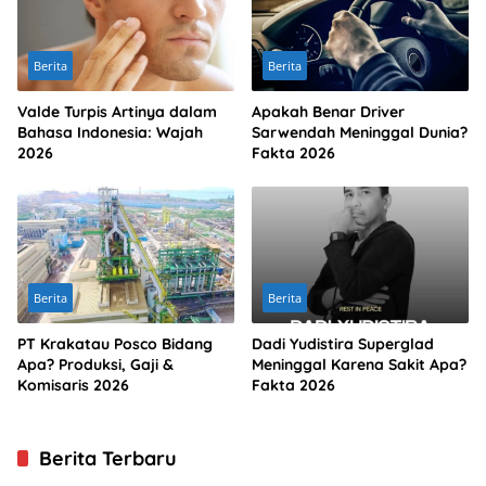
Berita
Berita
Valde Turpis Artinya dalam
Apakah Benar Driver
Bahasa Indonesia: Wajah
Sarwendah Meninggal Dunia?
2026
Fakta 2026
Berita
Berita
PT Krakatau Posco Bidang
Dadi Yudistira Superglad
Apa? Produksi, Gaji &
Meninggal Karena Sakit Apa?
Komisaris 2026
Fakta 2026
Berita Terbaru