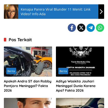
Kenapa Parera Viral Blunder 11 Menit: Link
Video? Info Ada
Pos Terkait
Berita
Berita
Apakah Andra ST dan Robby
Aditya Waskita Jauhari
Pantjoro Meninggal? Fakta
Meninggal Dunia Karena
2026
Apa? Fakta 2026