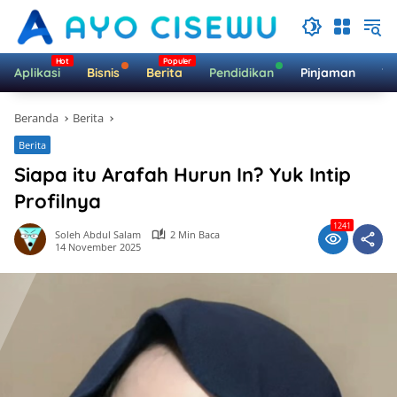
Langsung
ke
konten
Aplikasi
Bisnis
Berita
Pendidikan
Pinjaman
Te
Beranda
Berita
Berita
Siapa itu Arafah Hurun In? Yuk Intip
Profilnya
1241
Soleh Abdul Salam
2 Min Baca
14 November 2025