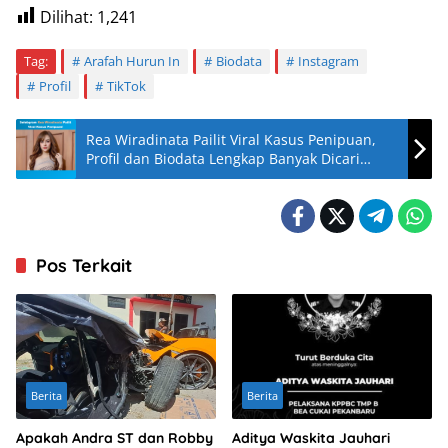
Dilihat:
1,241
Tag:
Arafah Hurun In
Biodata
Instagram
Profil
TikTok
Rea Wiradinata Pailit Viral Kasus Penipuan,
Profil dan Biodata Lengkap Banyak Dicari
Netizen!
Pos Terkait
Berita
Berita
Apakah Andra ST dan Robby
Aditya Waskita Jauhari