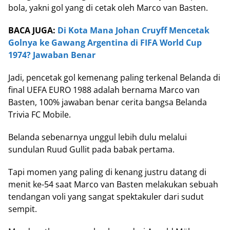
bola, yakni gol yang di cetak oleh Marco van Basten.
BACA JUGA:
Di Kota Mana Johan Cruyff Mencetak
Golnya ke Gawang Argentina di FIFA World Cup
1974? Jawaban Benar
Jadi, pencetak gol kemenang paling terkenal Belanda di
final UEFA EURO 1988 adalah bernama Marco van
Basten, 100% jawaban benar cerita bangsa Belanda
Trivia FC Mobile.
Belanda sebenarnya unggul lebih dulu melalui
sundulan Ruud Gullit pada babak pertama.
Tapi momen yang paling di kenang justru datang di
menit ke-54 saat Marco van Basten melakukan sebuah
tendangan voli yang sangat spektakuler dari sudut
sempit.