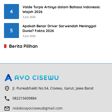
Valde Turpis Artinya dalam Bahasa Indonesia:
4
Wajah 2026
3 Juli 2026
Apakah Benar Driver Sarwendah Meninggal
5
Dunia? Fakta 2026
3 Juli 2026
Berita Pilihan
Jl. Purwabhakti No.54, Cisewu, Garut, Jawa Barat
082215609884
redaksiayocisewu@gmail.com