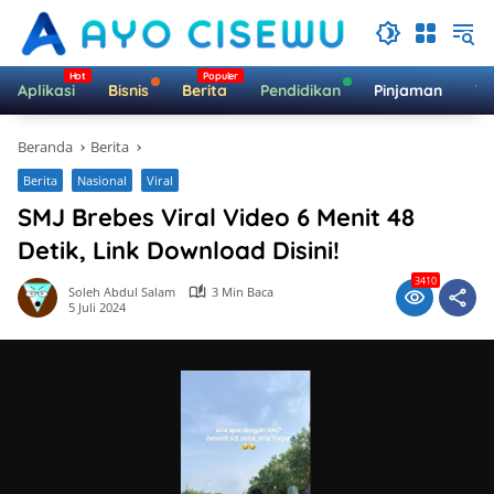
Langsung
ke
konten
Aplikasi
Bisnis
Berita
Pendidikan
Pinjaman
Te
Beranda
Berita
Berita
Nasional
Viral
SMJ Brebes Viral Video 6 Menit 48
Detik, Link Download Disini!
3410
Soleh Abdul Salam
3 Min Baca
5 Juli 2024