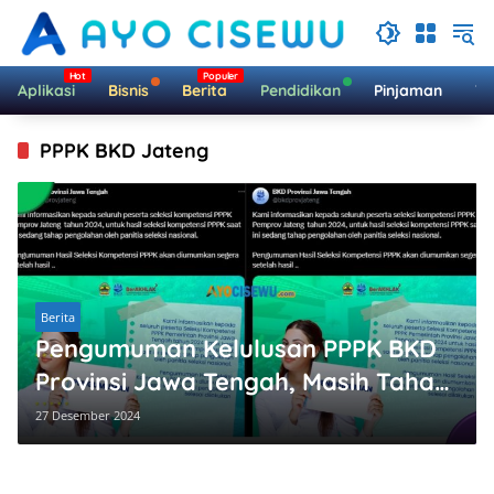
Langsung
ke
konten
Aplikasi
Bisnis
Berita
Pendidikan
Pinjaman
Te
PPPK BKD Jateng
Berita
Pengumuman Kelulusan PPPK BKD
Provinsi Jawa Tengah, Masih Tahap
Proses Pengolahan!
27 Desember 2024