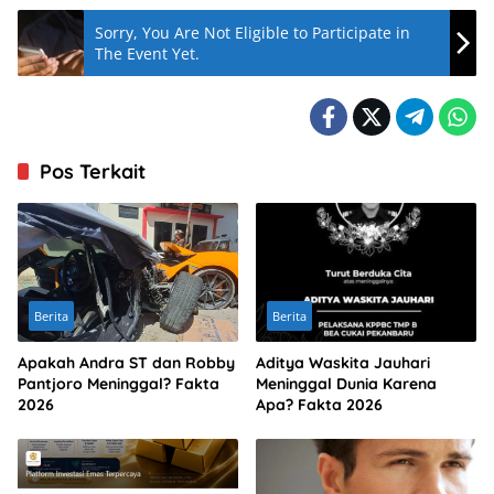
Sorry, You Are Not Eligible to Participate in
The Event Yet.
Pos Terkait
Berita
Berita
Apakah Andra ST dan Robby
Aditya Waskita Jauhari
Pantjoro Meninggal? Fakta
Meninggal Dunia Karena
2026
Apa? Fakta 2026