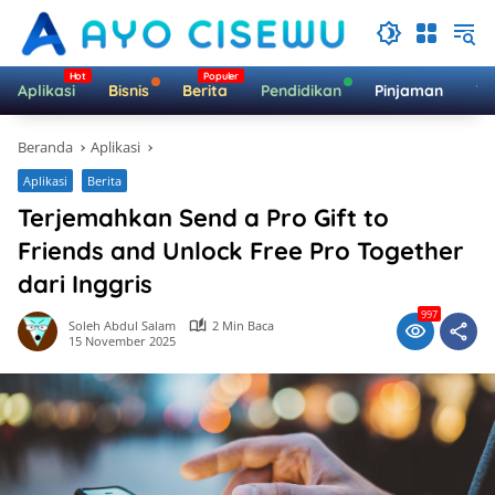
Langsung
ke
konten
Aplikasi
Bisnis
Berita
Pendidikan
Pinjaman
Te
Beranda
Aplikasi
Aplikasi
Berita
Terjemahkan Send a Pro Gift to
Friends and Unlock Free Pro Together
dari Inggris
997
Soleh Abdul Salam
2 Min Baca
15 November 2025