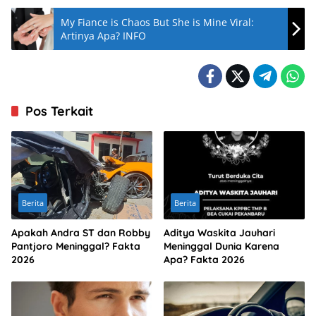
My Fiance is Chaos But She is Mine Viral:
Artinya Apa? INFO
Pos Terkait
Berita
Berita
Apakah Andra ST dan Robby
Aditya Waskita Jauhari
Pantjoro Meninggal? Fakta
Meninggal Dunia Karena
2026
Apa? Fakta 2026