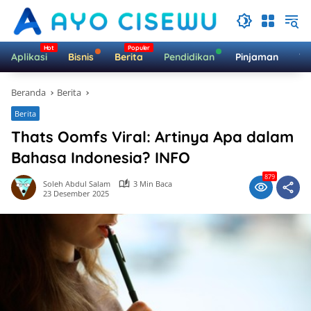
Langsung
ke
konten
Aplikasi
Bisnis
Berita
Pendidikan
Pinjaman
Te
Beranda
Berita
Berita
Thats Oomfs Viral: Artinya Apa dalam
Bahasa Indonesia? INFO
879
Soleh Abdul Salam
3 Min Baca
23 Desember 2025