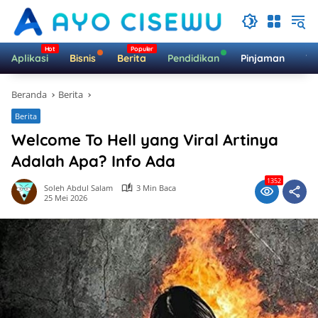
Langsung
ke
konten
Aplikasi
Bisnis
Berita
Pendidikan
Pinjaman
Te
Beranda
Berita
Berita
Welcome To Hell yang Viral Artinya
Adalah Apa? Info Ada
1352
Soleh Abdul Salam
3 Min Baca
25 Mei 2026