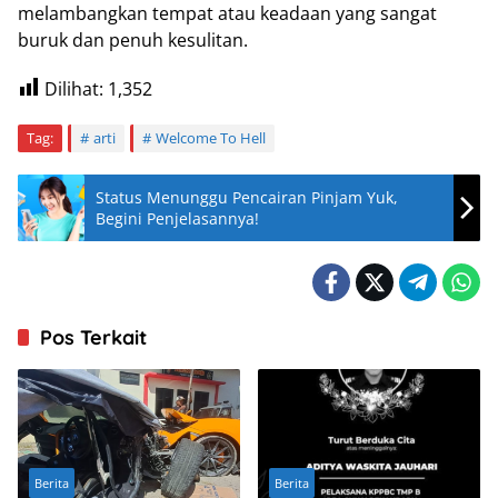
melambangkan tempat atau keadaan yang sangat
buruk dan penuh kesulitan.
Dilihat:
1,352
Tag:
arti
Welcome To Hell
Status Menunggu Pencairan Pinjam Yuk,
Begini Penjelasannya!
Pos Terkait
Berita
Berita