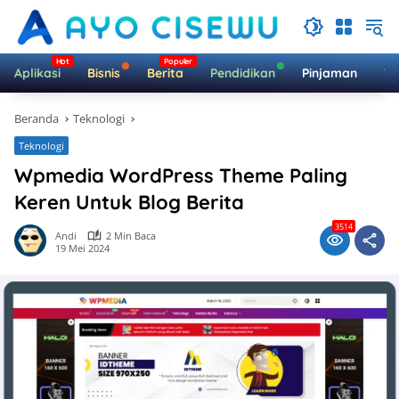
Langsung
ke
konten
Aplikasi
Bisnis
Berita
Pendidikan
Pinjaman
Te
Beranda
Teknologi
Teknologi
Wpmedia WordPress Theme Paling
Keren Untuk Blog Berita
3514
Andi
2 Min Baca
19 Mei 2024