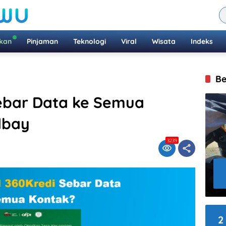
ikan
Pinjaman
Teknologi
Viral
Wisata
Indeks
Be
ebar Data ke Semua
lbay
3239
2