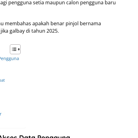
k bagi pengguna setia maupun calon pengguna baru
 atau membahas apakah benar pinjol bernama
ika galbay di tahun 2025.
 Pengguna
pat
r
 Akses Data Pengguna