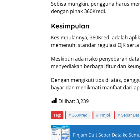
Sebisa mungkin, pengguna harus mer
dengan pihak 360Kredi.
Kesimpulan
Kesimpulannya, 360Kredi adalah apli
memenuhi standar regulasi OJK serta s
Meskipun ada risiko penyebaran data
menyediakan berbagai fitur dan keu
Dengan mengikuti tips di atas, peng
bayar dan menikmati manfaat dari apl
Dilihat:
3,239
Tag:
360Kredi
Pinjol
Sebar Dat
Pinjam Duit Sebar Data ke Sem