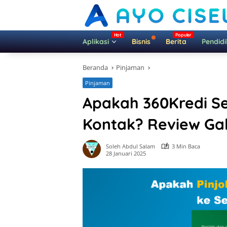
Langsung
ke
konten
Aplikasi
Bisnis
Berita
Pendid
Beranda
Pinjaman
Pinjaman
Apakah 360Kredi S
Kontak? Review Ga
Soleh Abdul Salam
3 Min Baca
28 Januari 2025