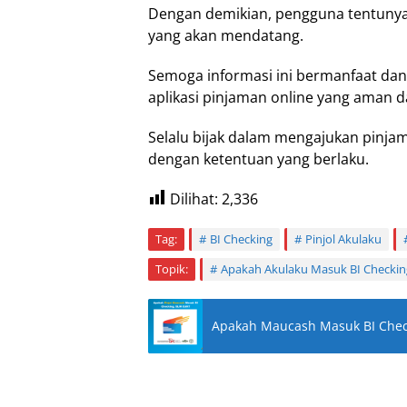
Dengan demikian, pengguna tentunya 
yang akan mendatang.
Semoga informasi ini bermanfaat da
aplikasi pinjaman online yang aman d
Selalu bijak dalam mengajukan pinj
dengan ketentuan yang berlaku.
Dilihat:
2,336
Tag:
BI Checking
Pinjol Akulaku
Topik:
Apakah Akulaku Masuk BI Checkin
Apakah Maucash Masuk BI Check