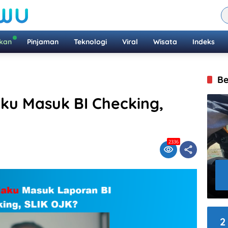
ikan
Pinjaman
Teknologi
Viral
Wisata
Indeks
Be
aku Masuk BI Checking,
2336
2