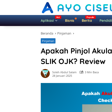
Langsung
ke
konten
Aplikasi
Bisnis
Berita
Pendid
Beranda
Pinjaman
Pinjaman
Apakah Pinjol Akul
SLIK OJK? Review
Soleh Abdul Salam
3 Min Baca
28 Januari 2025