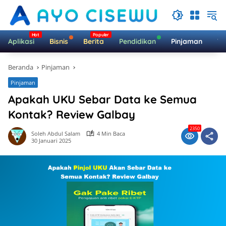
Langsung
ke
konten
Aplikasi
Bisnis
Berita
Pendidikan
Pinjaman
Te
Beranda
Pinjaman
Pinjaman
Apakah UKU Sebar Data ke Semua
Kontak? Review Galbay
2350
Soleh Abdul Salam
4 Min Baca
30 Januari 2025