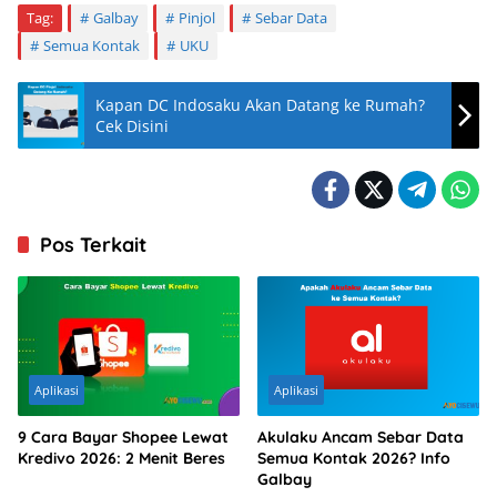
Tag:
Galbay
Pinjol
Sebar Data
Semua Kontak
UKU
Kapan DC Indosaku Akan Datang ke Rumah?
Cek Disini
Pos Terkait
Aplikasi
Aplikasi
9 Cara Bayar Shopee Lewat
Akulaku Ancam Sebar Data
Kredivo 2026: 2 Menit Beres
Semua Kontak 2026? Info
Galbay