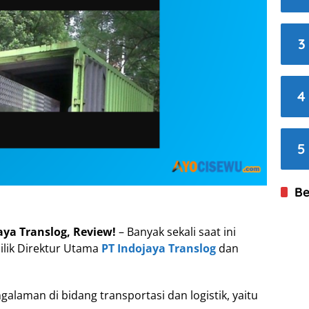
3
4
5
Be
aya Translog, Review!
– Banyak sekali saat ini
ilik Direktur Utama
PT Indojaya Translog
dan
galaman di bidang transportasi dan logistik, yaitu