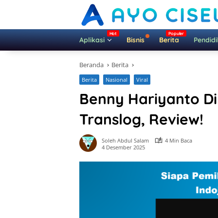
Langsung
ke
konten
Aplikasi
Bisnis
Berita
Pendid
Beranda
Berita
Berita
Nasional
Viral
Benny Hariyanto Di
Translog, Review!
Soleh Abdul Salam
4 Min Baca
4 Desember 2025