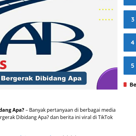
3
4
5
Be
idang Apa?
– Banyak pertanyaan di berbagai media
gerak Dibidang Apa? dan berita ini viral di TikTok