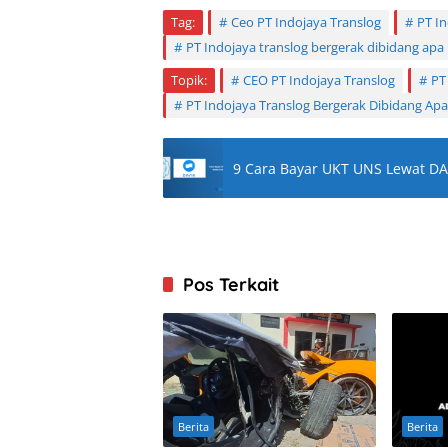
Tag:
Ceo PT Indojaya Translog
PT I
PT Indojaya translog bergerak dibidang apa
Topik:
CEO PT Indojaya Translog
PT
PT Indojaya Translog Bergerak Dibidang Apa
9 Cara Bayar UKT UNS Lewat D
Pos Terkait
Berita
Berita