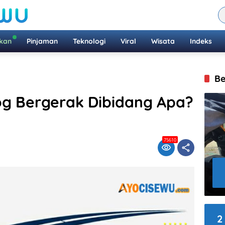
ikan
Pinjaman
Teknologi
Viral
Wisata
Indeks
Be
og Bergerak Dibidang Apa?
75610
2