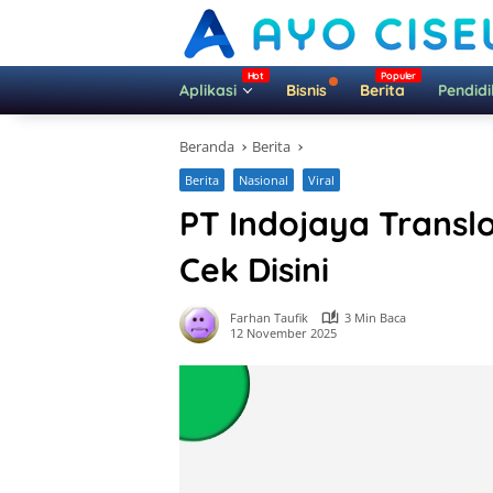
Langsung
ke
konten
Aplikasi
Bisnis
Berita
Pendid
Beranda
Berita
Berita
Nasional
Viral
PT Indojaya Transl
Cek Disini
Farhan Taufik
3 Min Baca
12 November 2025