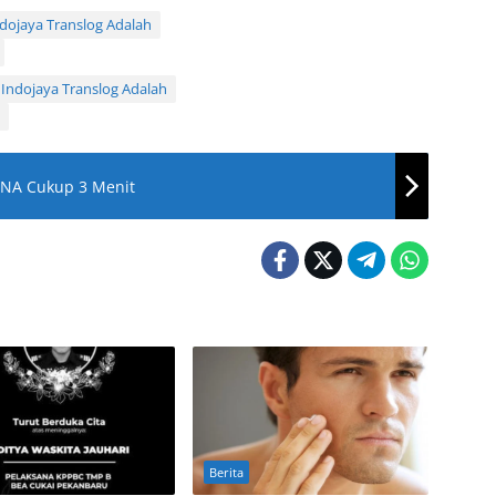
ndojaya Translog Adalah
 Indojaya Translog Adalah
ANA Cukup 3 Menit
Berita