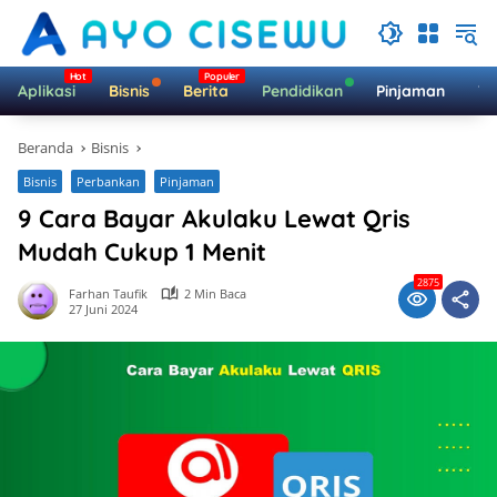
Langsung
ke
konten
Aplikasi
Bisnis
Berita
Pendidikan
Pinjaman
Te
Beranda
Bisnis
Bisnis
Perbankan
Pinjaman
9 Cara Bayar Akulaku Lewat Qris
Mudah Cukup 1 Menit
2875
Farhan Taufik
2 Min Baca
27 Juni 2024