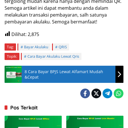
tergolong mudah karena hanya dengan memindai QR.
Semoga artikel ini dapat membantu anda dalam
melakukan transaksi pembayaran, salh satunya
pembayaran akulaku. Semoga bermanfaat!
Dilihat:
2,875
Tag:
Bayar Akulaku
QRIS
Topik:
Cara Bayar Akulaku Lewat Qris
8 Cara Bayar BPJS Lewat Alfamart Mudah
&Cepat
Pos Terkait