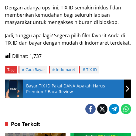
Dengan adanya opsi ini, TIX ID semakin inklusif dan
memberikan kemudahan bagi seluruh lapisan
masyarakat untuk mengakses hiburan di bioskop.
Jadi, tunggu apa lagi? Segera pilih film favorit Anda di
TIX ID dan bayar dengan mudah di Indomaret terdekat.
Dilihat:
1,737
Tag:
Cara Bayar
Indomaret
TIX ID
Bayar TIX ID Pakai DANA Apakah Harus
Premium? Baca Review
Pos Terkait