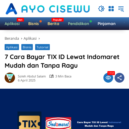
Langsung
ke
konten
Aplikasi
Bisnis
Berita
Pendidikan
Pinjaman
Te
Beranda
Aplikasi
Aplikasi
Bisnis
Tutorial
7 Cara Bayar TIX ID Lewat Indomaret
Mudah dan Tanpa Ragu
1737
Soleh Abdul Salam
3 Min Baca
6 April 2025