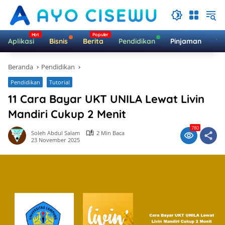
Langsung
ke
konten
Aplikasi
Bisnis
Berita
Pendidikan
Pinjaman
Te
Beranda
Pendidikan
Pendidikan
Tutorial
11 Cara Bayar UKT UNILA Lewat Livin
Mandiri Cukup 2 Menit
780
Soleh Abdul Salam
2 Min Baca
23 November 2025