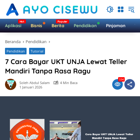
Langsung
ke
konten
Aplikasi
Bisnis
Berita
Pendidikan
Pinjaman
Te
Beranda
Pendidikan
Pendidikan
Tutorial
7 Cara Bayar UKT UNJA Lewat Teller
Mandiri Tanpa Rasa Ragu
594
Soleh Abdul Salam
4 Min Baca
1 Januari 2026