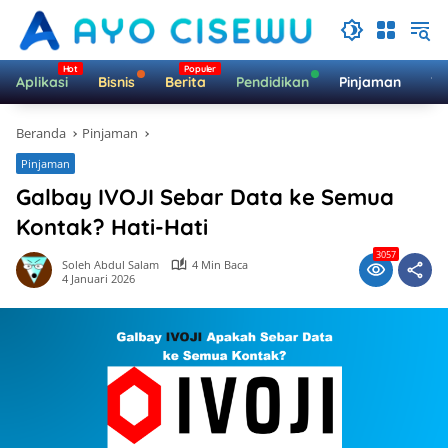
Langsung
ke
konten
Aplikasi
Bisnis
Berita
Pendidikan
Pinjaman
Te
Beranda
Pinjaman
Pinjaman
Galbay IVOJI Sebar Data ke Semua
Kontak? Hati-Hati
3057
Soleh Abdul Salam
4 Min Baca
4 Januari 2026