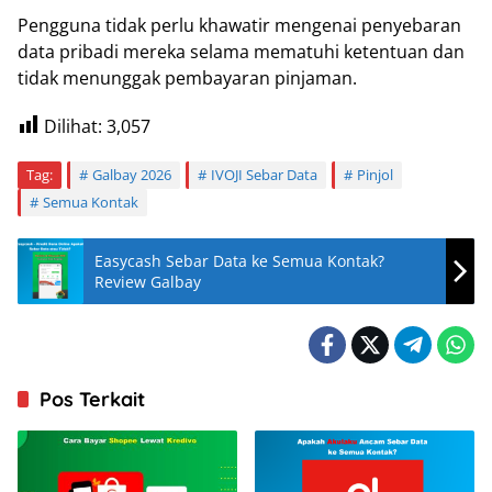
Pengguna tidak perlu khawatir mengenai penyebaran
data pribadi mereka selama mematuhi ketentuan dan
tidak menunggak pembayaran pinjaman.
Dilihat:
3,057
Tag:
Galbay 2026
IVOJI Sebar Data
Pinjol
Semua Kontak
Easycash Sebar Data ke Semua Kontak?
Review Galbay
Pos Terkait