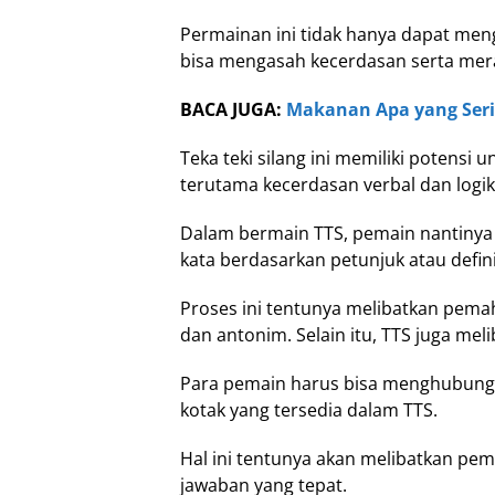
Permainan ini tidak hanya dapat men
bisa mengasah kecerdasan serta meran
BACA JUGA:
Makanan Apa yang Seri
Teka teki silang ini memiliki potensi
terutama kecerdasan verbal dan logik
Dalam bermain TTS, pemain nantinya
kata berdasarkan petunjuk atau defini
Proses ini tentunya melibatkan pema
dan antonim. Selain itu, TTS juga me
Para pemain harus bisa menghubungka
kotak yang tersedia dalam TTS.
Hal ini tentunya akan melibatkan pemi
jawaban yang tepat.