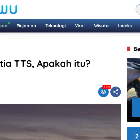
ikan
Pinjaman
Teknologi
Viral
Wisata
Indeks
Be
tia TTS, Apakah itu?
3339
2