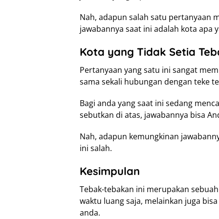
Nah, adapun salah satu pertanyaan me
jawabannya saat ini adalah kota apa y
Kota yang Tidak Setia Te
Pertanyaan yang satu ini sangat mem
sama sekali hubungan dengan teke teki
Bagi anda yang saat ini sedang menc
sebutkan di atas, jawabannya bisa An
Nah, adapun kemungkinan jawabannya 
ini salah.
Kesimpulan
Tebak-tebakan ini merupakan sebuah
waktu luang saja, melainkan juga bis
anda.