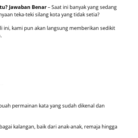
 itu? Jawaban Benar
– Saat ini banyak yang sedang
yaan teka-teki silang kota yang tidak setia?
i ini, kami pun akan langsung memberikan sedikit
.
sebuah permainan kata yang sudah dikenal dan
bagai kalangan, baik dari anak-anak, remaja hingga