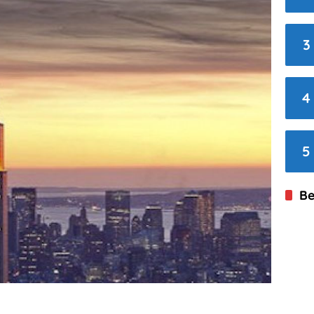
3
4
5
Be