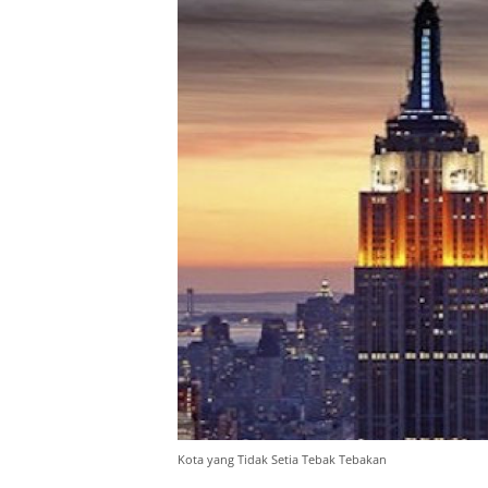
Kota yang Tidak Setia Tebak Tebakan