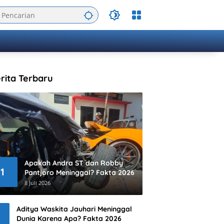
rita Terbaru
Apakah Andra ST dan Robby
1
Pantjoro Meninggal? Fakta 2026
8 Juli 2026
Aditya Waskita Jauhari Meninggal
Dunia Karena Apa? Fakta 2026