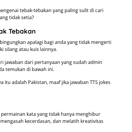
ngenai tebak-tebakan yang paling sulit di cari
ang tidak setia?
bak Tebakan
bingungkan apalagi bagi anda yang tidak mengerti
 silang atau kuis lainnya.
ari jawaban dari pertanyaan yang sudah admin
da temukan di bawah ini.
itu adalah Pakistan, maaf jika jawaban TTS jokes
 permainan kata yang tidak hanya menghibur
a mengasah kecerdasan, dan melatih kreativitas