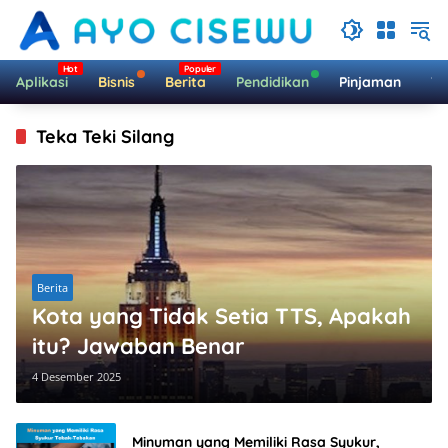
Langsung
ke
konten
Aplikasi
Bisnis
Berita
Pendidikan
Pinjaman
Te
Teka Teki Silang
Berita
Kota yang Tidak Setia TTS, Apakah
itu? Jawaban Benar
4 Desember 2025
Minuman yang Memiliki Rasa Syukur,