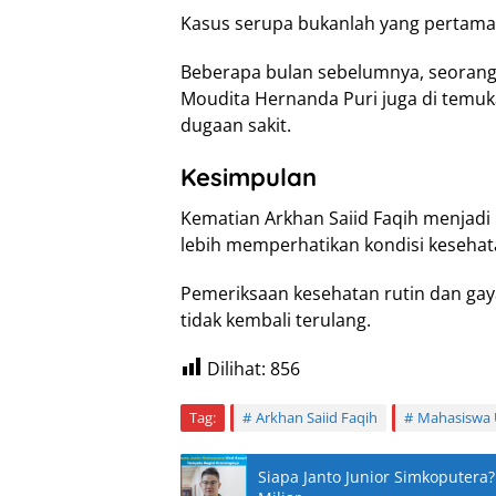
Kasus serupa bukanlah yang pertama t
Beberapa bulan sebelumnya, seorang
Moudita Hernanda Puri juga di temuk
dugaan sakit.
Kesimpulan
Kematian Arkhan Saiid Faqih menjadi
lebih memperhatikan kondisi kesehatan
Pemeriksaan kesehatan rutin dan gaya
tidak kembali terulang.
Dilihat:
856
Tag:
Arkhan Saiid Faqih
Mahasiswa
Siapa Janto Junior Simkoputera