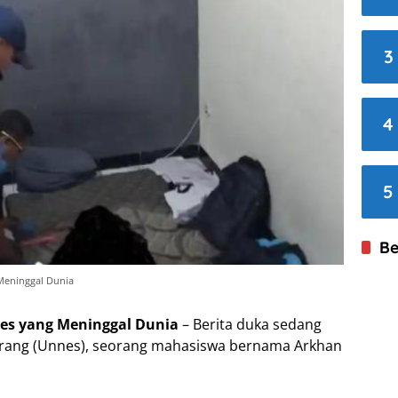
3
4
5
Be
Meninggal Dunia
es yang Meninggal Dunia
– Berita duka sedang
arang (Unnes), seorang mahasiswa bernama Arkhan