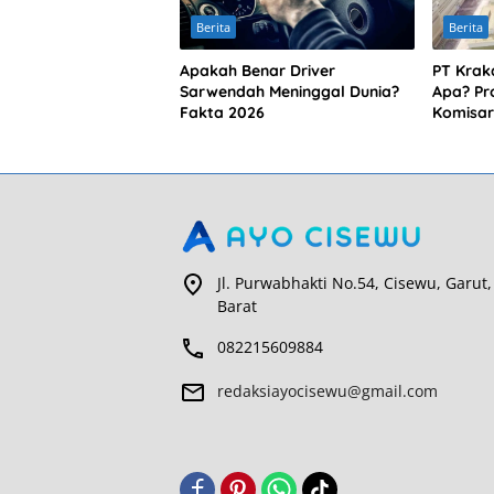
Berita
Berita
Apakah Benar Driver
PT Krak
Sarwendah Meninggal Dunia?
Apa? Pro
Fakta 2026
Komisar
Jl. Purwabhakti No.54, Cisewu, Garut,
Barat
082215609884
redaksiayocisewu@gmail.com