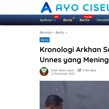
Langsung
ke
konten
Aplikasi
Bisnis
Berita
Pendid
Beranda
Berita
Berita
Kronologi Arkhan S
Unnes yang Mening
Soleh Abdul Salam
2 Min Baca
12 November 2025