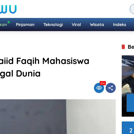
ikan
Pinjaman
Teknologi
Viral
Wisata
Indeks
Be
aiid Faqih Mahasiswa
gal Dunia
856
2