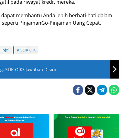
tif pada riwayat kredit mereka.
 dapat membantu Anda lebih berhati-hati dalam
i seperti PinjamanGo-Pinjaman Uang Cepat.
Pinjol
SLIK OJK
, SLIK OJK? Jawaban Disini