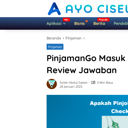
Langsung
ke
konten
Aplikasi
Bisnis
Berita
Pendid
Beranda
Pinjaman
Pinjaman
PinjamanGo Masuk B
Review Jawaban
Soleh Abdul Salam
3 Min Baca
28 Januari 2025