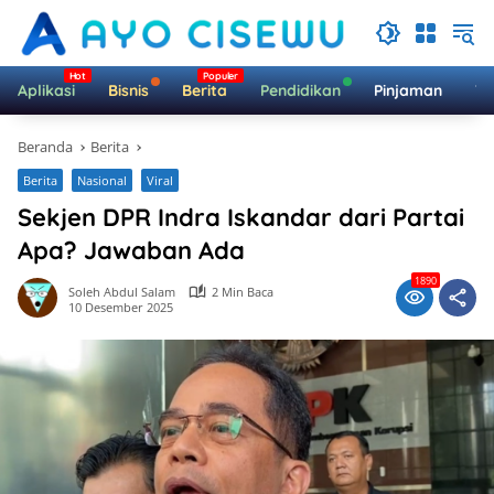
Langsung
ke
konten
Aplikasi
Bisnis
Berita
Pendidikan
Pinjaman
Te
Beranda
Berita
Berita
Nasional
Viral
Sekjen DPR Indra Iskandar dari Partai
Apa? Jawaban Ada
1890
Soleh Abdul Salam
2 Min Baca
10 Desember 2025