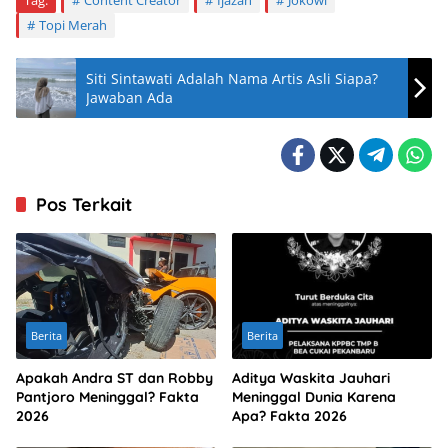
Tag:
Content Creator
Ijazah
Jokowi
Topi Merah
Siti Sintawati Adalah Nama Artis Asli Siapa?
Jawaban Ada
Pos Terkait
Berita
Berita
Apakah Andra ST dan Robby
Aditya Waskita Jauhari
Pantjoro Meninggal? Fakta
Meninggal Dunia Karena
2026
Apa? Fakta 2026