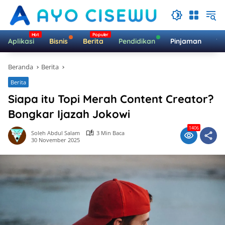
Langsung
ke
konten
Aplikasi
Bisnis
Berita
Pendidikan
Pinjaman
Te
Beranda
Berita
Berita
Siapa itu Topi Merah Content Creator?
Bongkar Ijazah Jokowi
1406
Soleh Abdul Salam
3 Min Baca
30 November 2025