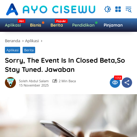
Langsung
ke
konten
Aplikasi
Bisnis
Berita
Pendidikan
Pinjaman
Te
Beranda
Aplikasi
Aplikasi
Berita
Sorry, The Event Is In Closed Beta,So
Stay Tuned. Jawaban
1058
Soleh Abdul Salam
2 Min Baca
15 November 2025