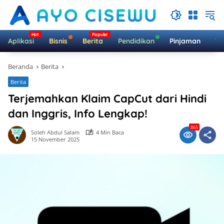
Langsung
ke
konten
Aplikasi
Bisnis
Berita
Pendidikan
Pinjaman
Te
Beranda
Berita
Berita
Terjemahkan Klaim CapCut dari Hindi
dan Inggris, Info Lengkap!
865
Soleh Abdul Salam
4 Min Baca
15 November 2025